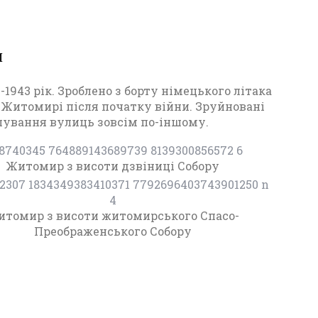
И
22
-1943 рік. Зроблено з борту німецького літака
в Житомирі після початку війни. Зруйновані
шування вулиць зовсім по-іншому.
Житомир з висоти дзвіниці Собору
томир з висоти житомирського Спасо-
Преображенського Собору
П