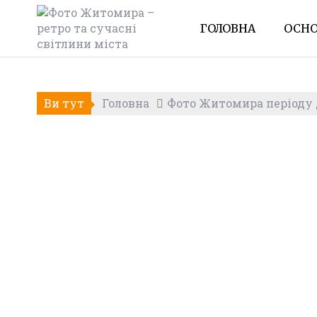
Skip
to
ГОЛОВНА
ОСНО
content
Ви тут
Головна
Фото Житомира періоду Д