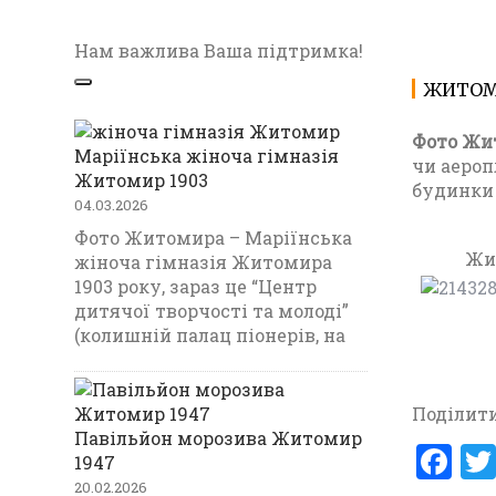
Нам важлива Ваша підтримка!
ЖИТОМИ
Фото Жи
Маріїнська жіноча гімназія
чи аероп
Житомир 1903
будинки 
04.03.2026
Фото Житомира – Маріїнська
Жит
жіноча гімназія Житомира
1903 року, зараз це “Центр
дитячої творчості та молоді”
(колишній палац піонерів, на
Поділити
Павільйон морозива Житомир
F
1947
20.02.2026