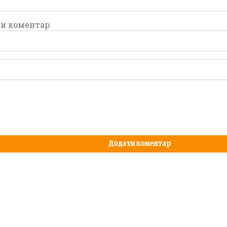
и
и коментар