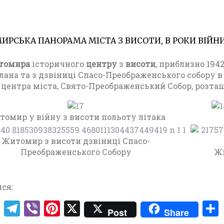
РСЬКА ПАНОРАМА МІСТА З ВИСОТИ, В РОКИ ВІЙН
23.01.20
Ф
о
томира
історичного
центру
з
висоти
, приблизно 1942
т
лана та з дзвіниці Спасо-Преображенського собору 
о
центра міста, Свято-Преображенський Собор, розта
Ж
и
т
омир у війну з висоти польоту літака
о
м
Житомир з висоти дзвіниці Спасо-
и
Преображенського Собору
Жи
р
а
п
е
ся:
р
T
T
V
Pi
X
і
Post
Share
о