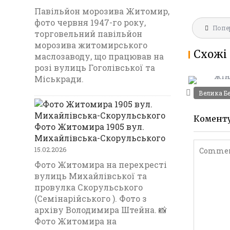
a
Павільйон морозива Житомир,
ce
фото червня 1947-го року,
Навігац
b
Попе
МАРІЇНС
торговельний павільйон
записів
ГІМНАЗ
o
морозива житомирського
Схожі 
1903
маслозаводу, що працював на
o
розі вулиць Гоголівської та
k
Міськради.
Велика Б
Комент
Фото Житомира 1905 вул.
Михайлівська-Скорульського
15.02.2026
Фото Житомира на перехресті
вулиць Михайлівської та
провулка Скорульського
(Семінарійського ). Фото з
архіву Володимира Штейна. 📸
Фото Житомира на