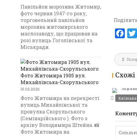
Павільйон морозива Житомир,
фото червня 1947-го року,
торговельний павільйон
Поділити
морозива житомирського
F
маслозаводу, що працював на
a
розі вулиць Гоголівської та
ВУЛИЦЯ 
Міськради.
ce
ЖИТОМИР
Навігац
b
Попе
записів
o
Схожі 
Фото Житомира 1905 вул.
o
Михайлівська-Скорульського
k
15.02.2026
Фото Житомира на перехресті
Київська
вулиць Михайлівської та
провулка Скорульського
Комент
(Семінарійського ). Фото з
архіву Володимира Штейна. 📸
Фото Житомира на