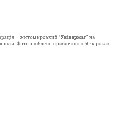
22
врація – житомирський “
Універмаг
” на
ській. Фото зроблене приблизно в 60-х роках