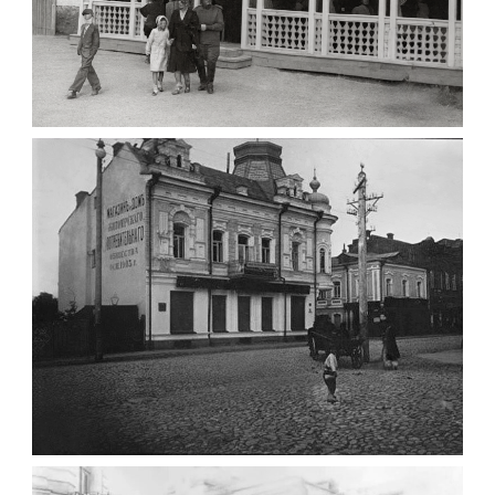
ПАВІЛЬЙОН МОРОЗИВА ЖИТОМИР 1947
Фото Житомир (1945-
1960)
Leave a comment
ФОТО ЖИТОМИРА 1905 ВУЛ.
МИХАЙЛІВСЬКА-СКОРУЛЬСЬКОГО
Фото Житомира період