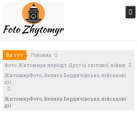
Skip
to
content
Ви тут
Головна
Фото Житомира періоду Другої світової війни
ЖитомирФото, Велика Бердичівська, військові
дії
ЖитомирФото, Велика Бердичівська, військові
дії