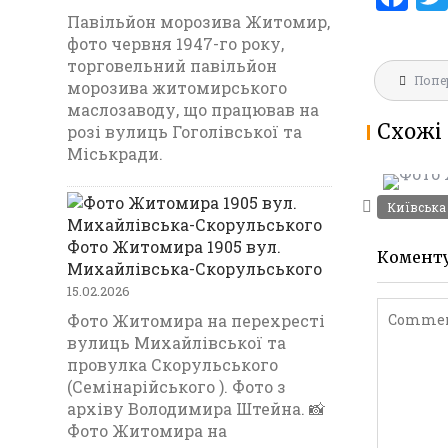
a
Павільйон морозива Житомир,
фото червня 1947-го року,
ce
торговельний павільйон
Навігац
b
Попе
морозива житомирського
записів
маслозаводу, що працював на
o
Схожі 
розі вулиць Гоголівської та
o
Міськради.
ФОТО Ж
k
Київська
Фото Житомира 1905 вул.
Комент
Михайлівська-Скорульського
15.02.2026
Фото Житомира на перехресті
вулиць Михайлівської та
провулка Скорульського
(Семінарійського ). Фото з
архіву Володимира Штейна. 📸
Фото Житомира на