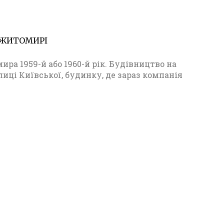
В ЖИТОМИРІ
23
ра 1959-й або 1960-й рік. Будівництво на
иці Київської, будинку, де зараз компанія
П