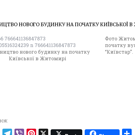
ИЦТВО НОВОГО БУДИНКУ НА ПОЧАТКУ КИЇВСЬКОЇ 
20.04.20
Ф
о
Фото Житоми
т
початку вул
о
ництво нового будинку на початку
“Київстар”.
Ж
Київської в Житомирі
и
т
о
м
и
р
(
1
9
4
ся:
5
T
T
V
Pi
X
-