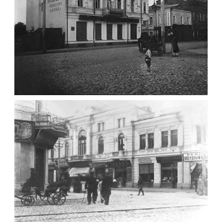
ФОТО ЖИТОМИРА 1905 ВУЛ.
МИХАЙЛІВСЬКА-СКОРУЛЬСЬКОГО
Фото Житомира період
до 1917 року
Leave a comment