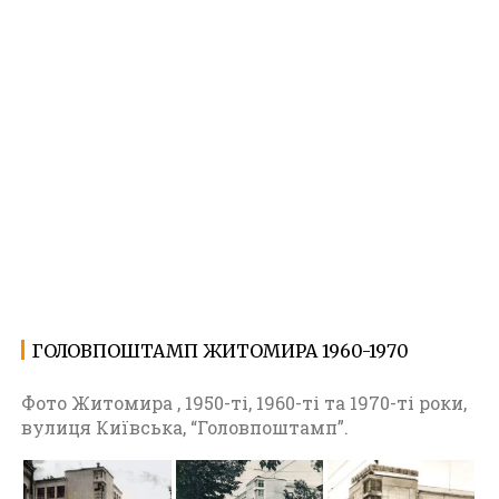
ГОЛОВПОШТАМП ЖИТОМИРА 1960-1970
24.04.2023
Ф
о
Фото Житомира , 1950-ті, 1960-ті та 1970-ті роки,
т
вулиця Київська, “Головпоштамп”.
о
Ж
и