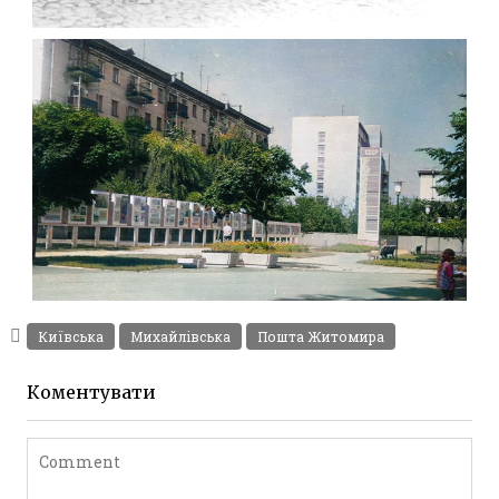
ЖИТОМИР МИХАЙЛІВСЬКА 1903 РОКУ
Фото Житомира період
до 1917 року
Leave a comment
ПОЛІТИЧНА АГІТАЦІЯ В ЖИТОМИРІ 1981
Фото Житомир (1980-
Київська
Михайлівська
Пошта Житомира
1990)
Leave a comment
Коментувати